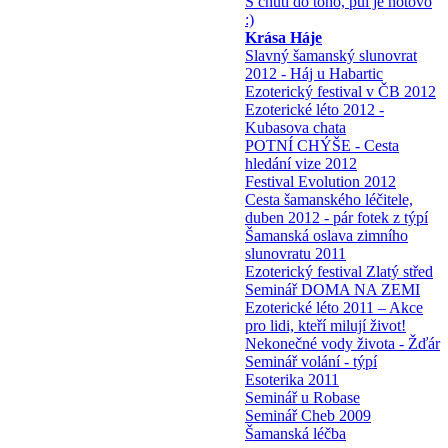
S chutí do toho, půl je hotovo
:)
Krása Háje
Slavný šamanský slunovrat
2012 - Háj u Habartic
Ezoterický festival v ČB 2012
Ezoterické léto 2012 -
Kubasova chata
POTNÍ CHÝŠE - Cesta
hledání vize 2012
Festival Evolution 2012
Cesta šamanského léčitele,
duben 2012 - pár fotek z týpí
Šamanská oslava zimního
slunovratu 2011
Ezoterický festival Zlatý střed
Seminář DOMA NA ZEMI
Ezoterické léto 2011 – Akce
pro lidi, kteří milují život!
Nekonečné vody života - Žďár
Seminář volání - týpí
Esoterika 2011
Seminář u Robase
Seminář Cheb 2009
Šamanská léčba