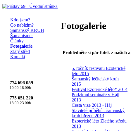
Kdo jsem?
Fotogalerie
Co nabízím?
Šamanský KRUH
Šamanismus
Články
Fotogalerie
Zlatý střed
Prohlédněte si pár fotek z našich ak
Kontakt
5. ročník festivalu Ezoterické
léto 2015
Šamanský léčitelský kruh
774 696 059
2015
10.00-18.00h
Festival Ezoterické léto* 2014
Podzimní semináře v Háji
775 651 220
2013
18.00-23.00h
Cesta vize 2013 - Háj
Stavitelé příběhů - šamanský
kruh březen 2013
Ezoterické léto Zlatého středu
2013